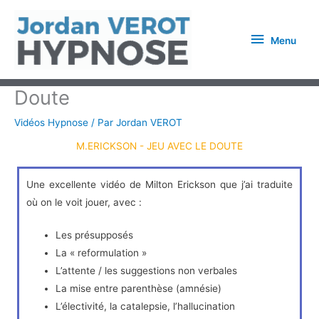
Aller
Menu
au
Menu
contenu
Doute
Vidéos Hypnose
/ Par
Jordan VEROT
M.ERICKSON - JEU AVEC LE DOUTE
Une excellente vidéo de Milton Erickson que j’ai traduite
où on le voit jouer, avec :
Les présupposés
La « reformulation »
L’attente / les suggestions non verbales
La mise entre parenthèse (amnésie)
L’électivité, la catalepsie, l’hallucination